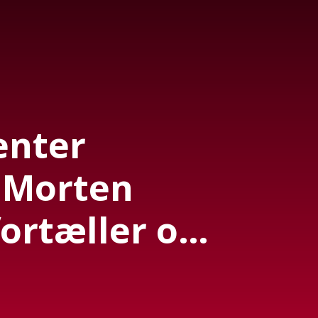
Center
 Morten
ortæller om
 Nyheder.