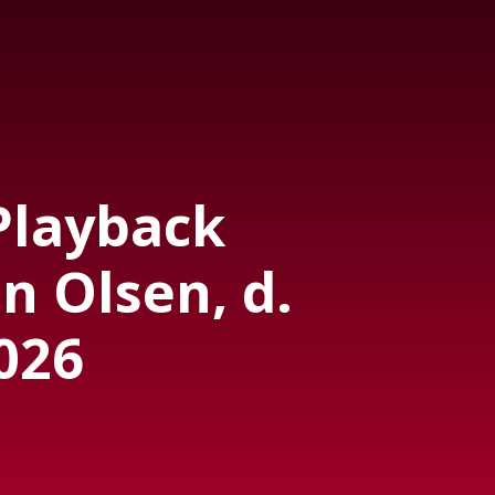
Playback
n Olsen, d.
026