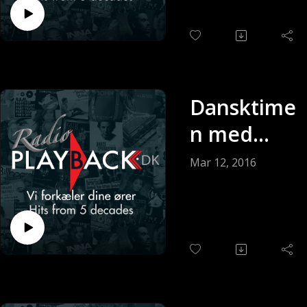
(Sendt 19-
03-2016)
Dansktime
n med
Keldy
Mar 12, 2016
Andersen
(Sendt 12-
03-2016)