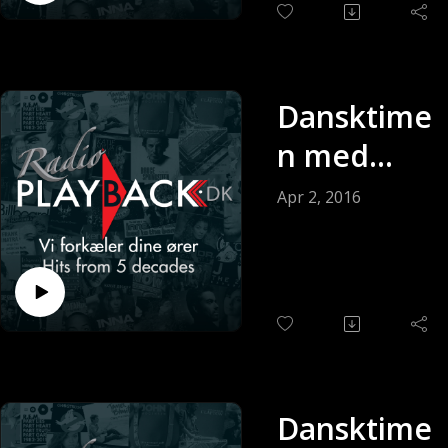
Dansktime
n med
Keldy
Apr 2, 2016
Andersen
(Sendt 02-
04-2016)
Dansktime