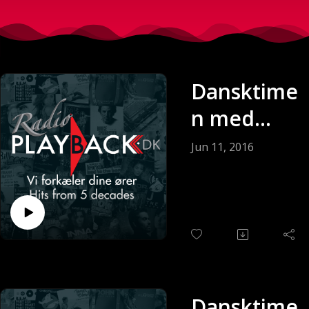
Dansktime
n med
Keldy
Jun 11, 2016
Andersen
(Sendt 11-
06-2016)
Dansktime