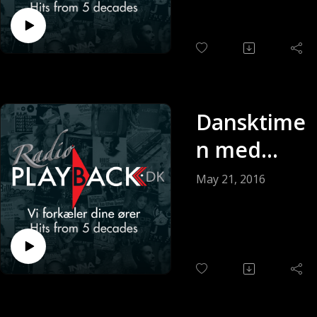
(Sendt 28-
5-2016)
Dansktime
n med
Keldy
May 21, 2016
Andersen
(Sendt 21-
05-2016)