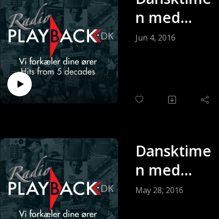
n med
Keldy
Jun 4, 2016
Andersen
(Sendt 04-
06-2016)
Dansktime
n med
Keldy
May 28, 2016
Andersen