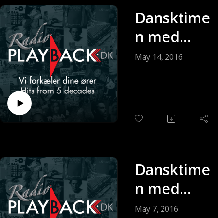
Dansktime
n med
Keldy
May 14, 2016
Andersen
(Sendt 14-
05-2016)
Dansktime
n med
Keldy
May 7, 2016