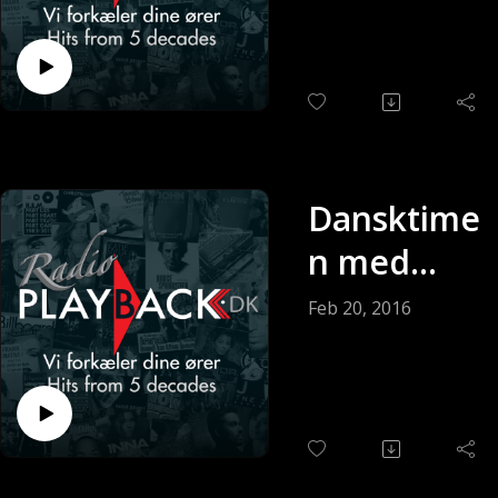
Andersen
(Sendt 27-
02-2016)
Dansktime
n med
Keldy
Feb 20, 2016
Andersen
(Sendt 20-
02-2016)