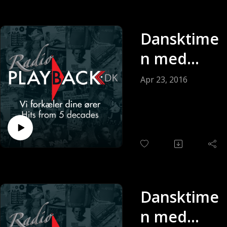
Dansktime
n med
Keldy
Apr 23, 2016
Andersen
(Sendt 23-
04-2016)
Dansktime
n med