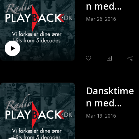
n med
Keldy
Mar 26, 2016
Andersen
(Sendt 26-
03-2016)
Dansktime
n med
Keldy
Mar 19, 2016
Andersen