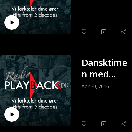
Andersen
(Sendt 07-
05-2016)
Dansktime
n med
Keldy
Apr 30, 2016
Andersen
(Sendt 30-
04-2016)