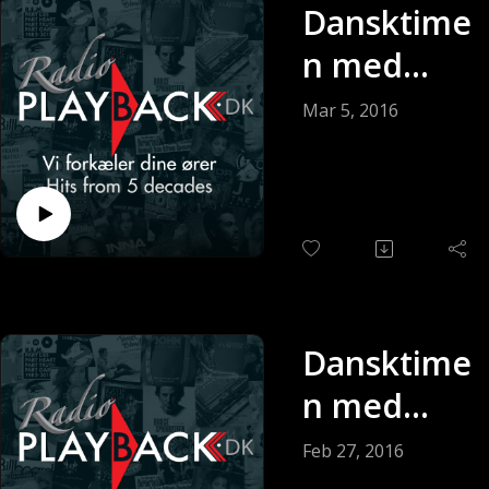
Dansktime
n med
Keldy
Mar 5, 2016
Andersen
(Sendt 05-
03-2016)
Dansktime
n med
Keldy
Feb 27, 2016