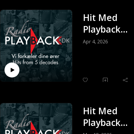
Hit Med
Playback
Med
Apr 4, 2026
Steen
Olsen d.
20. Marts
2026
Hit Med
Playback