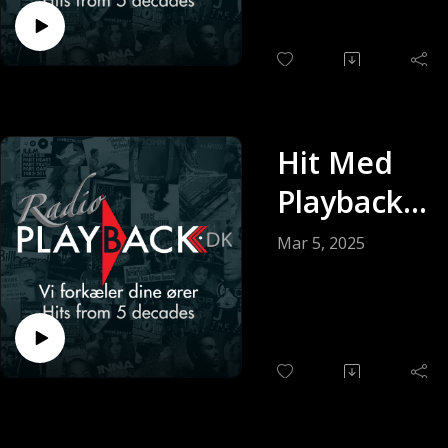
Olsen. d.
7. Marts
2025
Hit Med
Playback
med
Mar 5, 2025
Steen
Olsen d.
21.
Februar
2025