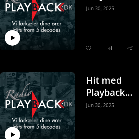
med
Jun 30, 2025
Steen
Olsen d.
27. Juni
2025
Hit med
Playback
med
Jun 30, 2025
Steen
Olsen d.