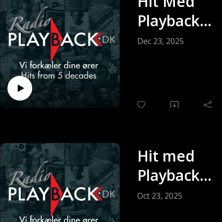
Hit Med
Playback
med
Dec 23, 2025
Steen
Olsen d.
14.
November
2025
Hit med
Playback
med
Oct 23, 2025
Steen