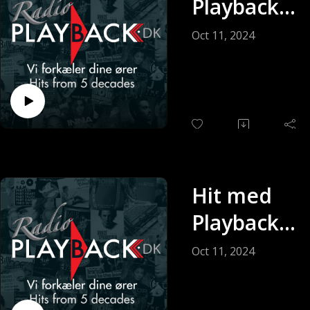
Playback
med
Oct 11, 2024
Steen
Olsen. d.
4. Oktober
2024
Hit med
Playback
med
Oct 11, 2024
Steen
Olsen d.