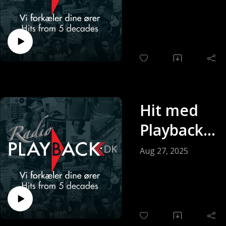
Steen
Olsen. d.
05.
Septembe
r 2025
Hit med
Playback
med
Aug 27, 2025
Steen
Olsen, d.
22. August