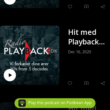
2, sendt d.
19. Maj
Hit med
Playback
med
Dec 16, 2020
Steen
Olsen
(Sendt d.
13.11.2020
)
Play this podcast on Podbean App
Hit med