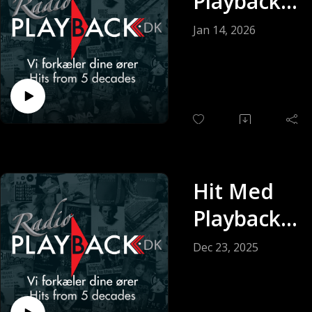
Playback
med
Jan 14, 2026
Steen
Olsen d. 9.
Januar
2026
Hit Med
Playback
med
Dec 23, 2025
Steen
Olsen d.