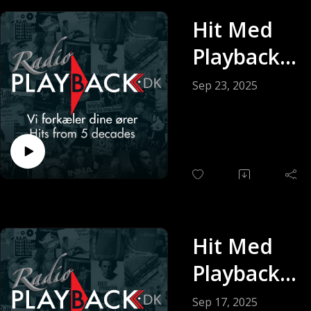
Hit Med
Playback
med
Sep 23, 2025
Steen
Olsen. D.
19.
Septembe
r 2025
Hit Med
Playback
med
Sep 17, 2025