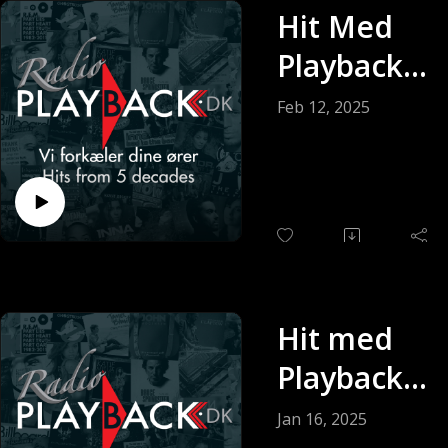
Hit Med
Playback
med
Feb 12, 2025
Steen
Olsen d.
24. Januar
2025
Hit med
Playback
med
Jan 16, 2025