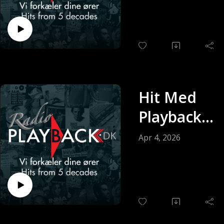
Olsen d. 1.
Maj 2026
Hit Med
Playback
med
Apr 4, 2026
Steen
Olsen d. 3.
April 2026