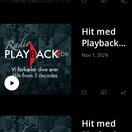
November
2024
Hit med
Playback
med
Nov 1, 2024
Steen
Olsen, d.
18.
Oktober
2024
Hit med