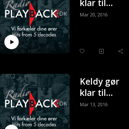
klar til
søndagen
Mar 20, 2016
(Sendt 20-
03-2016)
Keldy gør
klar til
søndagen
Mar 13, 2016
(Sendt 13-
03-2016)