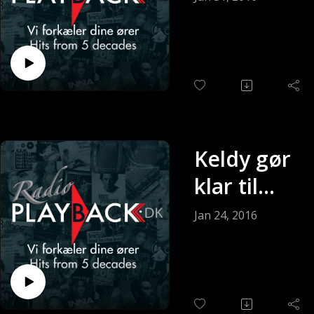
(Sendt 31-
01-2016)
Keldy gør
klar til
søndagen
Jan 24, 2016
(Sendt 24-
01-2016)