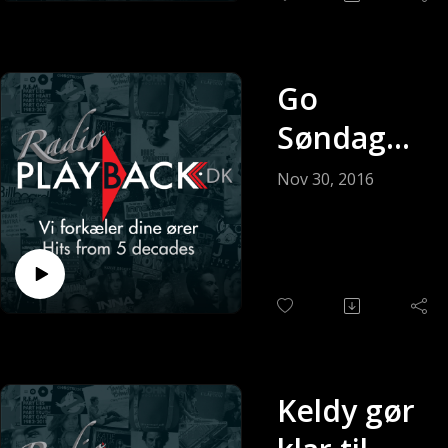
Go
Søndag
med Keldy
Nov 30, 2016
Andersen
(Sendt 27-
11-2016
Keldy gør