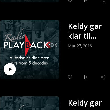
Keldy gør
klar til
søndagen
Mar 27, 2016
(Sendt 27-
03-2016)
Keldy gør