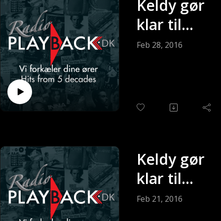
Keldy gør
klar til
søndagen
Feb 28, 2016
(Sendt 28-
02-2016)
Keldy gør
klar til
søndagen
Feb 21, 2016
(Sendt 21-