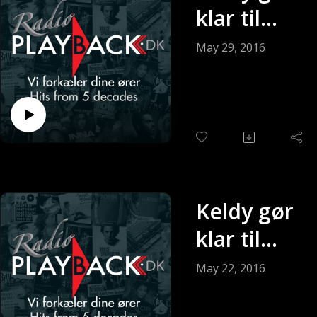
klar til
søndagen
May 29, 2016
(Sendt 29-
05-2016)
Keldy gør
klar til
søndagen
May 22, 2016
(Sendt 22-