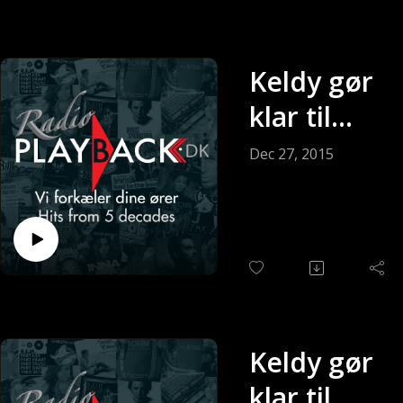
Keldy gør
klar til
søndagen
Dec 27, 2015
med Keldy
Andersen
(Sendt 27-
12-2015)
Keldy gør
klar til