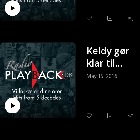
05-2016)
Keldy gør
klar til
søndagen
May 15, 2016
(Sendt 15-
05-2016)