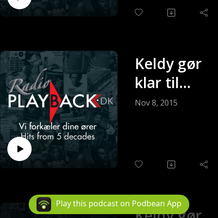
Keldy gør
klar til
søndagen
Nov 8, 2015
med Keldy
Andersen
(Sendt 08-
11-2015)
Play this podcast on Podbean App
Keldy gør