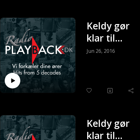
Keldy gør
klar til
søndagen
Jun 26, 2016
(Sendt 28-
06-2016)
Keldy gør
klar til