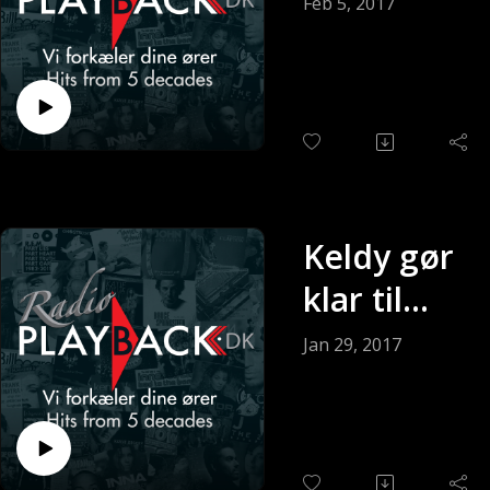
søndagen
Feb 5, 2017
(Sendt 5-
2-2017)
Keldy gør
klar til
søndagen
Jan 29, 2017
(Sendt 29-
01-2017)