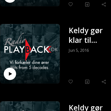
Keldy gør
klar til
søndagen
Jun 5, 2016
(Sendt 05-
06-2016)
Keldy gør