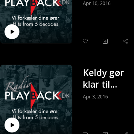
søndagen
Apr 10, 2016
(Sendt 10-
04-2016)
Keldy gør
klar til
søndagen
Apr 3, 2016
(Sendt 03-
04-2016)