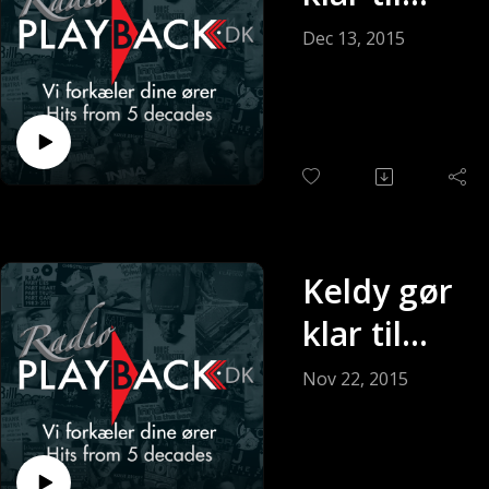
søndagen
Dec 13, 2015
(sendt 13-
12-2015)
Keldy gør
klar til
søndagen
Nov 22, 2015
(Sendt 22-
11-2015)