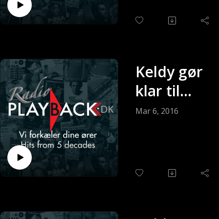
Keldy gør
klar til
søndagen
Mar 6, 2016
(Sendt 06-
03-2016)