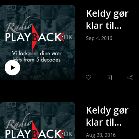
Keldy gør
klar til
søndagen
Sep 4, 2016
(Sendt 04-
09-2016)
Keldy gør
klar til
søndagen
Aug 28, 2016