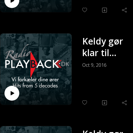
Keldy gør
klar til
søndagen
Oct 9, 2016
(Sendt 09-
10-2016)