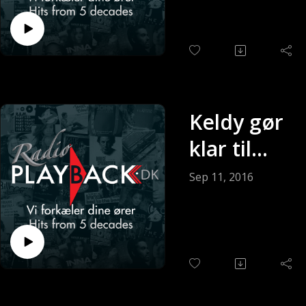
09-2016)
Keldy gør
klar til
søndagen
Sep 11, 2016
(Sendt 11-
09-2016)