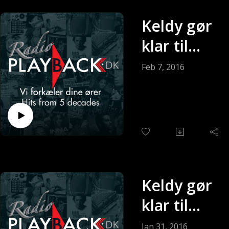
studier
(Sendt 14-
Keldy gør
02-2016)
klar til
søndagen
Feb 7, 2016
(Sendt 07-
02-2016)
Keldy gør
klar til
søndagen
Jan 31, 2016