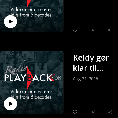
(Sendt 28-
08-2016)
Keldy gør
klar til
søndagen
Aug 21, 2016
(Sendt 21-
08-2016)