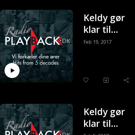
Keldy gør
klar til
søndagen
Feb 19, 2017
(Sendt 19-
2-2017)
Keldy gør
klar til