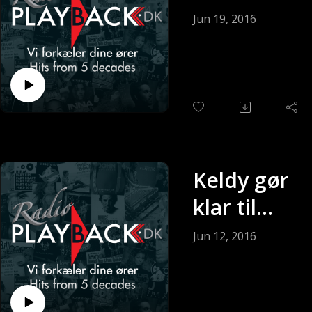
søndagen
Jun 19, 2016
(Sendt 19-
06-2016)
Keldy gør
klar til
søndagen
Jun 12, 2016
(Sendt 12-
06-2016)