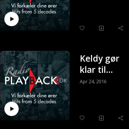
(Sendt 01-
05-2016)
Keldy gør
klar til
søndagen
Apr 24, 2016
(Sendt 24-
04-2016)