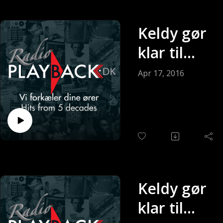
Keldy gør
klar til
søndagen
Apr 17, 2016
(Sendt 17-
04-2016)
Keldy gør
klar til