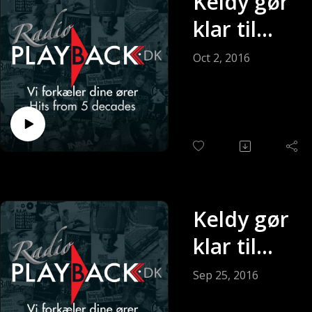
Keldy gør
klar til
søndagen
Oct 2, 2016
(Sendt 2-
10-2016)
Keldy gør
klar til
søndagen
Sep 25, 2016
(Sendt 25-