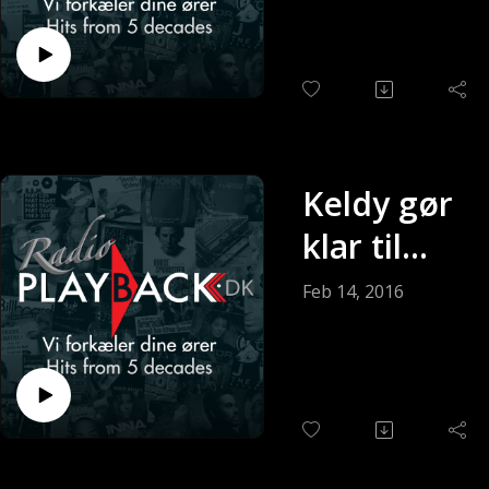
02-2016)
Keldy gør
klar til
søndagen,
Feb 14, 2016
det første
liveprogra
m fra vore
nye