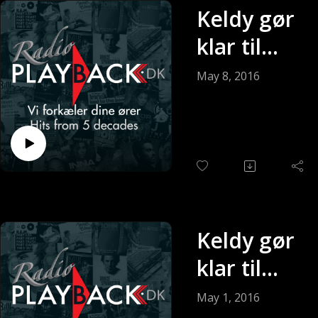
Keldy gør
klar til
søndagen
May 8, 2016
(Sendt 08-
05-2016)
Keldy gør
klar til
søndagen
May 1, 2016