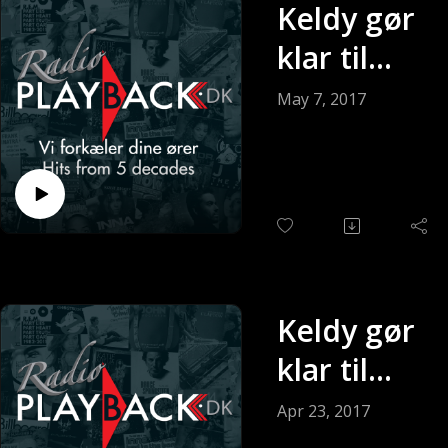
Keldy gør
klar til
søndagen
May 7, 2017
(Sendt 7-
5-2017)
Keldy gør
klar til
søndagen
Apr 23, 2017
(Sendt 23-