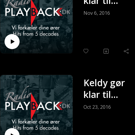
klar til
søndagen
Nov 6, 2016
(Sendt 06-
11-2016)
Keldy gør
klar til
søndagen
Oct 23, 2016
(Sendt 23-
10-2016)